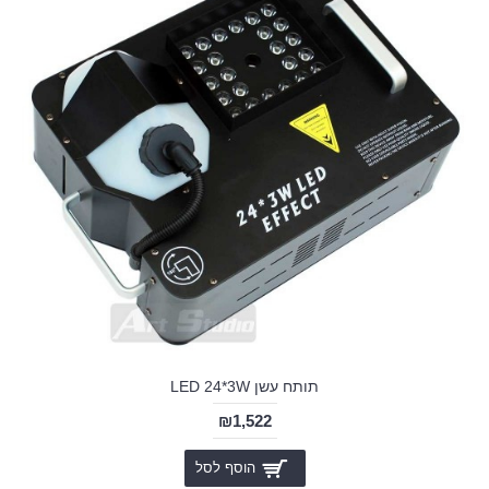
תותח עשן LED 24*3W
₪1,522
הוסף לסל