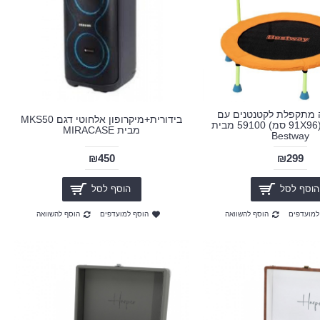
 מתקפלת לקטנטנים עם
בידורית+מיקרופון אלחוטי דגם MKS50
מוט אחיזה (91X96 סמ) 59100 מבית
מבית MIRACASE
Bestway
₪450
₪299
הוסף לסל
הוסף לסל
למועדפים
הוסף להשוואה
הוסף למועדפים
הוסף להשוואה