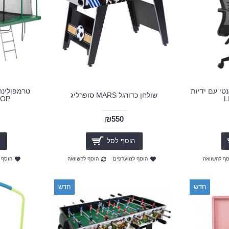
טי עם ידיות
שולחן כדורגל MARS סופרליג
 TOP
₪550
הוסף לסל
סף להשוואה
הוסף למועדפים
הוסף להשוואה
הוסף 
חדש
חדש