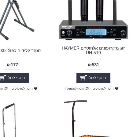
זוג מיקרופונים אלחוטיים HAYMER
סטנד קלידים כפול SK EDF032
UH-510
₪177
₪531
הוסף לסל
הוסף לסל
הוסף למועדפים
הוסף להשוואה
הוסף למועדפים
הו