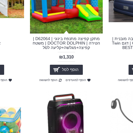
ה מובנית |
מתקן קפיצה מתנפח בינוני | D62064 |
Queen INDOOR airbeds | דגם Twin
הטירה | DOCTOR DOLPHIN | משטח
א
קפיצה+מגלשה+קליעה לסל
₪1,310
הוסף לסל
סף להשוואה
הוסף למועדפים
הוסף להשוואה
הוסף 