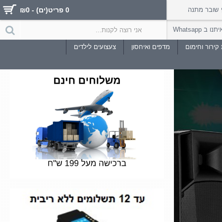
שובר מתנה
0 פריט(ים) - ₪0
 ב Whatsapp
קירור וחימום
מדפים ואיחסון
צעצועים לילדים