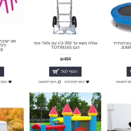
בטיחותית
עגלת משא עד 300 ק"ג עם גלגלי גומי
דגם TOT9916S
28
₪494
הוסף לסל
סף להשוואה
הוסף למועדפים
הוסף להשוואה
הוסף 