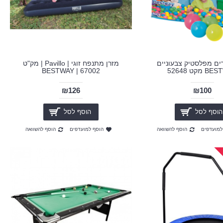
דורים מפלסטיק צבעוניים
מזרן מתנפח זוגי | Pavillo | מק"ט
מקט 52648
67002 | BESTWAY
₪126
₪100
הוסף לסל
הוסף לסל
למועדפים
הוסף להשוואה
הוסף למועדפים
הוסף להשוואה