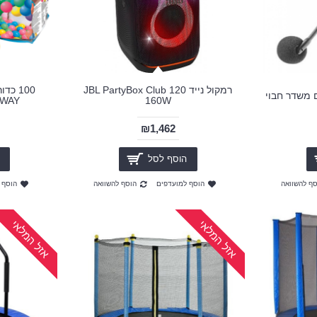
רמקול נייד JBL PartyBox Club 120
100 כ
 משדר חבוי
160W
BESTWAY 
₪1,462
הוסף לסל
סף להשוואה
הוסף למועדפים
הוסף להשוואה
הוסף 
אזל המלאי
אזל המלאי