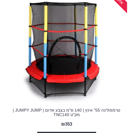
טרמפולינה 55" אינץ | 140 ס"מ בצבע אדום | JUMPY JUMP |
מק"ט TNC140
₪353