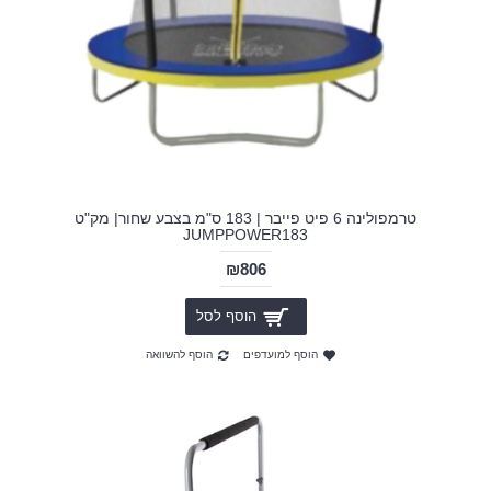
טרמפולינה 6 פיט פייבר | 183 ס"מ בצבע שחור| מק"ט
JUMPPOWER183
₪806
הוסף לסל
הוסף למועדפים
הוסף להשוואה