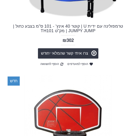
טרמפולינה עם ידית U | קוטר 40 אינץ' - 101 ס"מ בצבע כחול |
JUMPY JUMP | מק"ט TH101
₪302
צרו איתי קשר שהמלאי יחודש
הוסף למועדפים
הוסף להשוואה
חדש