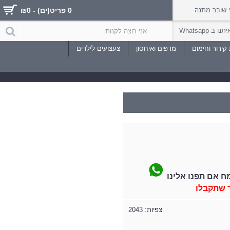
שובר מתנה
0 פריט(ים) - ₪0
 ב Whatsapp
קירור וחימום
מדפים ואיחסון
צעצועים לילדים
ח אם תפנו אלינו
 שתקבלו
צפיות: 2043