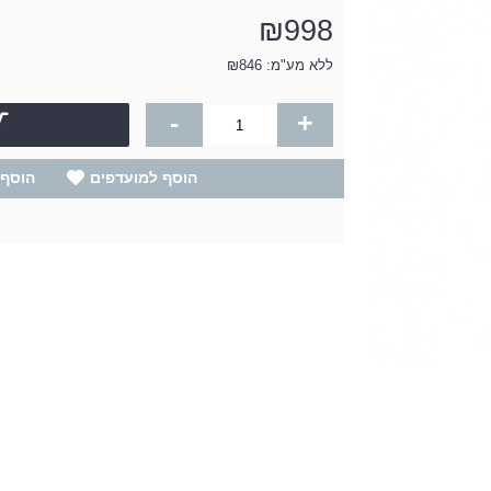
₪998
ללא מע"מ: ₪846
-
+
הוסף למועדפים
הוסף 