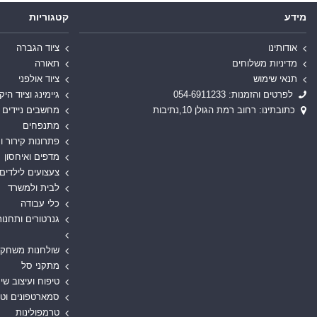
מידע
קטגוריות
אודותינו
ציוד הגברה
מדיניות משלוחים
תאורה
תנאי שימוש
ציוד אולפני
לפרטים והזמנות: 054-6911233
גיימינג וציוד היק
כתובתינו: רחוב רמת הגולן 10,נתיבות
מחשבים ניידים
מתנפחים
פתרונות קירור ו
מדפים ואיחסון
צעצועים לילדים
לבית ולמשרד
כלי עבודה
גנרטורים ותחנות
שולחנות משחק
מתקני סל
טיפוח ועיצוב שי
סמארטפונים וט
טרמפולינות