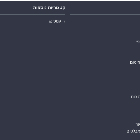
קטגוריות נוספות
קמפינג
פי
חימום
 כוח
ער
אבלטים