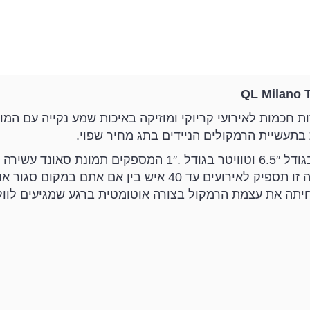
Q מציעה בידוריות ניידות חכמות לאירועי קריוקי ומוזיקה באיכות שמע נקייה ע
בתעשיית הרמקולים הניידים בתג מחיר שפוי.
הדגם TOWER206 מציע רמקול נייד בעל זוג אלמנטים בגודל 6.5″ וטוויטר בגודל 
אשר נתמך במגבר חזק במיוחד בעצמה של 200W. עצמה זו תספיק לאירועים עד 0
תה את עצמת הרמקול בצורה אוטומטית ברגע שמגיעים לווליו