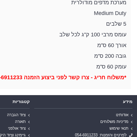
מערכת מדפים מודולרית
Medium Duty
5 שלבים
עומס מרבי 100 ק"ג לכל שלב
אורך 60 ס"מ
גובה 200 ס"מ
עומק 60 ס"מ
*משלוח חריג - צרו קשר לפני ביצוע הזמנה 054-6911233
מידע
קטגוריות
אודותינו
ציוד הגברה
מדיניות משלוחים
תאורה
תנאי שימוש
ציוד אולפני
לפרטים והזמנות: 054-6911233
גיימינג וציוד היק