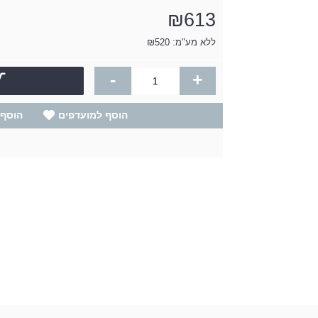
₪613
ללא מע"מ: ₪520
-
+
הוסף למועדפים
הוסף 