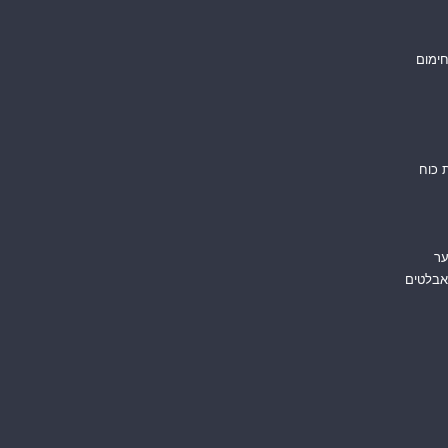
חימום
 כוח
ער
אבלטים