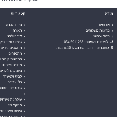
מידע
קטגוריות
אודותינו
ציוד הגברה
מדיניות משלוחים
תאורה
תנאי שימוש
ציוד אולפני
לפרטים והזמנות: 054-6911233
גיימינג וציוד היק
כתובתינו: רחוב רמת הגולן 10,נתיבות
מחשבים ניידים
מתנפחים
פתרונות קירור ו
מדפים ואיחסון
צעצועים לילדים
לבית ולמשרד
כלי עבודה
גנרטורים ותחנות
שולחנות משחק
מתקני סל
טיפוח ועיצוב שי
סמארטפונים וט