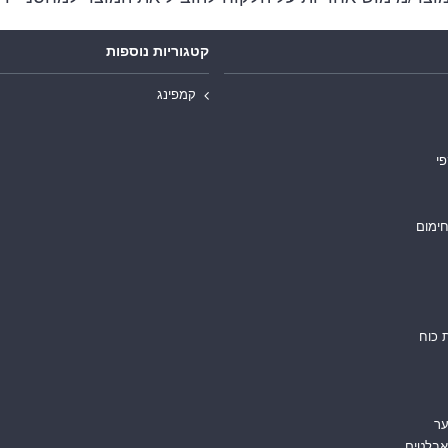
קטגוריות נוספות
קמפינג
פי
חימום
 כוח
ער
אבלטים