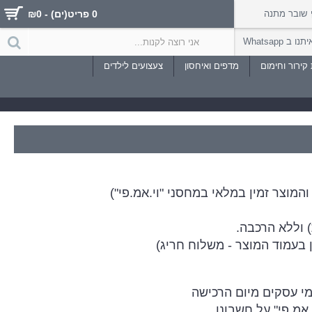
שובר מתנה
0 פריט(ים) - ₪0
 ב Whatsapp
קירור וחימום
מדפים ואיחסון
צעצועים לילדים
 וללא הרכבה.
מ.פי" על חשבונו.